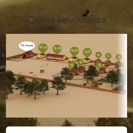
Схема комплекса
Ресепшен
19-20
15-18
14/13
12/11
6
5
3
4
9
7
10
8