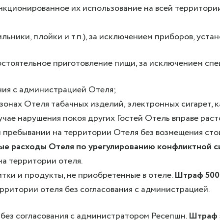
нкционированное их использование на всей территории
ьники, плойки и т.п.), за исключением приборов, устан
остоятельное приготовление пищи, за исключением спец
ания с администрацией Отеля;
 зонах Отеля табачных изделий, электронных сигарет, 
лучае нарушения покоя других Гостей Отель вправе рас
ем пребывании на территории Отеля без возмещения ст
ные расходы Отеля по урегулированию конфликтной с
а территории отеля.
тки и продукты, не приобретенные в отеле.
Штраф 5000
рритории отеля без согласования с администрацией.
 без согласования с администратором Ресепшн.
Штраф з